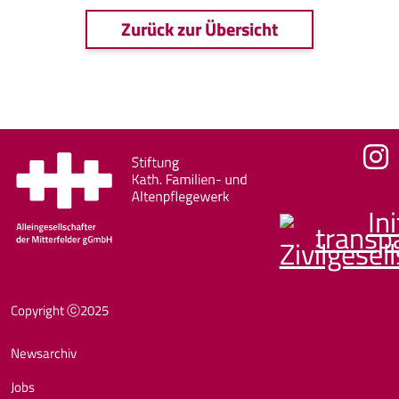
Zurück zur Übersicht
Fußzeile
Copyright ⓒ2025
Newsarchiv
Jobs