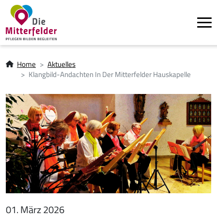
Tog
Direkt zum Inhalt
Pfadnavigation
Home
Aktuelles
Klangbild-Andachten In Der Mitterfelder Hauskapelle
01. März 2026