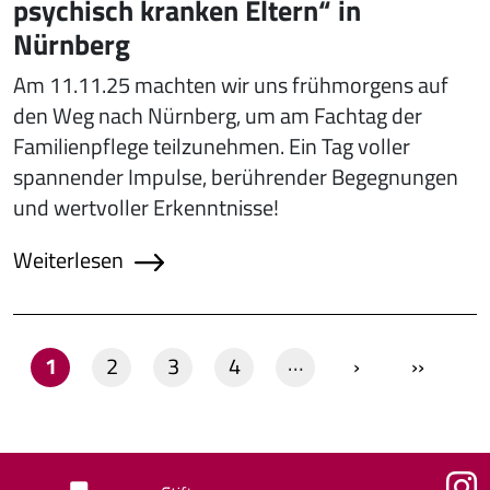
psychisch kranken Eltern“ in
Nürnberg
Am 11.11.25 machten wir uns frühmorgens auf
den Weg nach Nürnberg, um am Fachtag der
Familienpflege teilzunehmen. Ein Tag voller
spannender Impulse, berührender Begegnungen
und wertvoller Erkenntnisse!
Weiterlesen
Seitennummerierung
…
Seite
Seite
Seite
Seite
Nächste Seite
Letzte S
1
2
3
4
›
››