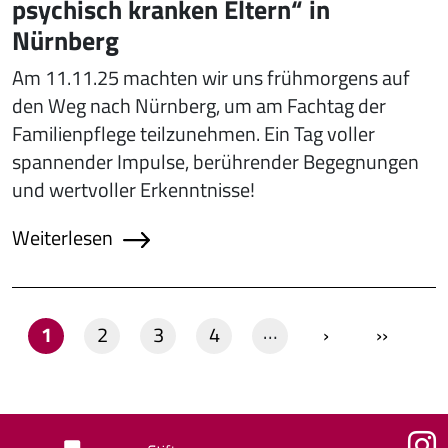
psychisch kranken Eltern“ in
Nürnberg
Am 11.11.25 machten wir uns frühmorgens auf
den Weg nach Nürnberg, um am Fachtag der
Familienpflege teilzunehmen. Ein Tag voller
spannender Impulse, berührender Begegnungen
und wertvoller Erkenntnisse!
Weiterlesen
Seitennummerierung
…
Seite
Seite
Seite
Seite
Nächste Seite
Letzte S
1
2
3
4
›
››