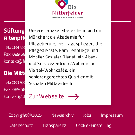
Mitterfeldstraße 20 80689 München
Tog
Stiftung Kath. Familien- und
Direkt zum Inhalt
Unsere Tätigkeitsbereiche in und um
Altenpflegewerk
München: die Akademie für
Pflegeberufe, vier Tagespflegen, drei
Tel.: 089 58091-0
Pflegedienste, Familienpflege und
Fax: 089 58091-12
Mobiler Sozialer Dienst, ein Alten-
kontakt@familien-altenpflege.de
und Servicezentrum, Wohnen im
Viertel-Wohncafés, ein
Die Mitterfelder gGmbH
seniorengerechtes Quartier mit
Tel.: 089 58091-0
Sozialen Mittagstisch.
Fax: 089 58091-12
Zur Webseite
kontakt@die-mitterfelder.de
Hilfe für
Familien in
Copyright ⓒ2025
Newsarchiv
Jobs
Impressum
Notsituationen
Datenschutz
Transparenz
Cookie-Einstellung