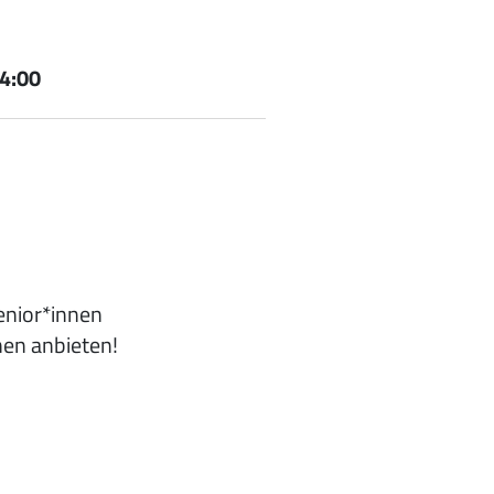
4:00
enior*innen
en anbieten!