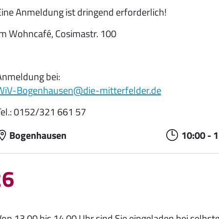
Eine Anmeldung ist dringend erforderlich!
Im Wohncafé, Cosimastr. 100
Anmeldung bei:
WiV-Bogenhausen@die-mitterfelder.de
Tel.: 0152/321 661 57
Bogenhausen
10:00
-
1
26
Von 13.00 bis 14.00 Uhr sind Sie eingeladen bei sel