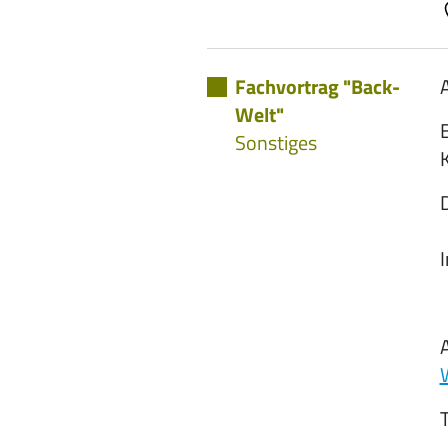
Fachvortrag "Back-
A
Welt"
Sonstiges
K
D