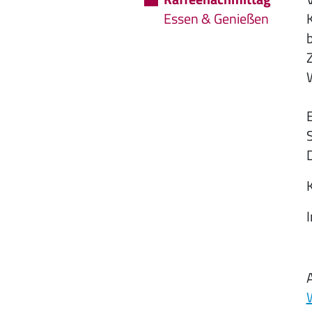
Essen & Genießen
b
S
D
K