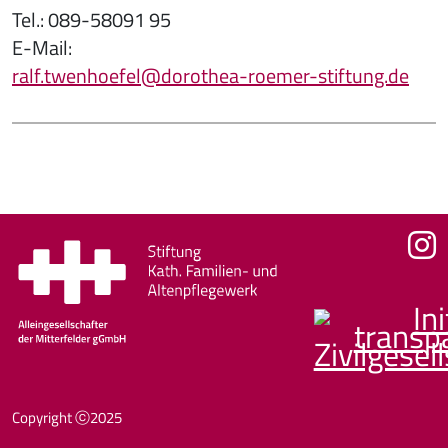
Tel.: 089-58091 95
E-Mail:
ralf.twenhoefel@dorothea-roemer-stiftung.de
Fußzeile
Copyright ⓒ2025