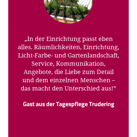
„Dank ihrer Erfahrungen, ihrem
liebevollen und einfühlsamen
Umgang mit den Gästen und der
immer guten Stimmung im Hause
hat sich meine Frau von Anfang
an bei Ihnen sehr wohl gefühlt.
Wenn ich sie nachmittags bei
Ihnen abhole und frage, Wie was
es denn heute so?, antwortet sie
immer: Ach, es war schön, das ist
so eine nette Gesellschaft!
Zufriedener kann man da