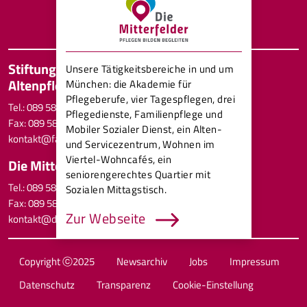
Mitterfeldstraße 20 80689 München
Tog
Stiftung Kath. Familien- und
Direkt zum Inhalt
Unsere Tätigkeitsbereiche in und um
Altenpflegewerk
München: die Akademie für
Pflegeberufe, vier Tagespflegen, drei
Tel.: 089 58091-0
Pflegedienste, Familienpflege und
Fax: 089 58091-12
Mobiler Sozialer Dienst, ein Alten-
kontakt@familien-altenpflege.de
und Servicezentrum, Wohnen im
Viertel-Wohncafés, ein
Die Mitterfelder gGmbH
seniorengerechtes Quartier mit
Tel.: 089 58091-0
Sozialen Mittagstisch.
Fax: 089 58091-12
Zur Webseite
kontakt@die-mitterfelder.de
Hilfe für
Familien in
Copyright ⓒ2025
Newsarchiv
Jobs
Impressum
Notsituationen
Datenschutz
Transparenz
Cookie-Einstellung